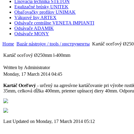
Lisovacia technika STETON
Egalizačné brúsky UNITEK
Obaľovačky profilov UNIMAK
Vákuové lisy ARTEX
Odsávače centrálne VENETA IMPIANTI
Odsávače ADAMIK
Odsávače MONY
Home
Bazár nástrojov / tools / инструменты
Kartáč oceľový Ø25
Kartáč oceľový Ø250mm l-400mm
Written by Administrator
Monday, 17 March 2014 04:45
Kartáč Oceľový
- určený na agresívne kartáčovanie pri výrobe rus
35mm, celková dĺžka 400mm, priemer upínacej diery 40mm. Odporuč
Last Updated on Monday, 17 March 2014 05:12