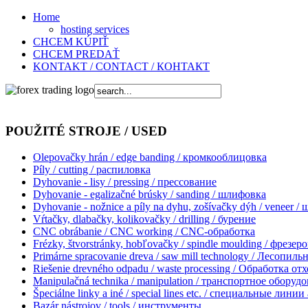
Home
hosting services
CHCEM KÚPIŤ
CHCEM PREDAŤ
KONTAKT / CONTACT / КОНТАКТ
POUŽITÉ STROJE / USED
Olepovačky hrán / edge banding / кромкооблицовкa
Píly / cutting / распиловка
Dyhovanie - lisy / pressing / прессование
Dyhovanie - egalizačné brúsky / sanding / шлифовка
Dyhovanie - nožnice a píly na dyhu, zošívačky dýh / veneer /
Vŕtačky, dlabačky, kolikovačky / drilling / бурение
CNC obrábanie / CNC working / CNC-обработка
Frézky, štvorstránky, hobľovačky / spindle moulding / фрезер
Primárne spracovanie dreva / saw mill technology / Лесопил
Riešenie drevného odpadu / waste processing / Обработка от
Manipulačná technika / manipulation / транспортное оборуд
Špeciálne linky a iné / special lines etc. / специальные линии 
Bazár nástrojov / tools / инструменты