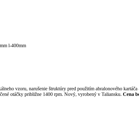
0mm l-400mm
tikálneho vzoru, narušenie štruktúry pred použitím abralonového kartá
ené otáčky približne 1400 rpm. Nový, vyrobený v Taliansku.
Cena be