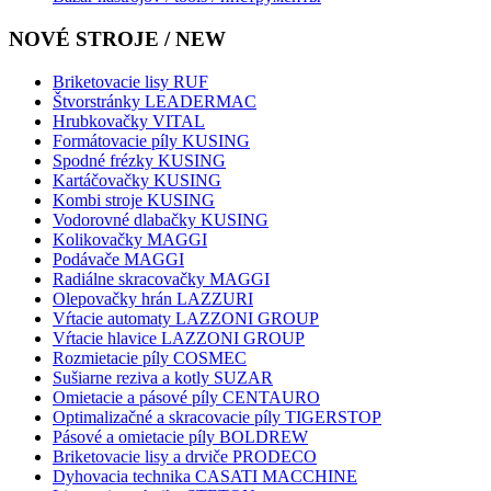
NOVÉ STROJE / NEW
Briketovacie lisy RUF
Štvorstránky LEADERMAC
Hrubkovačky VITAL
Formátovacie píly KUSING
Spodné frézky KUSING
Kartáčovačky KUSING
Kombi stroje KUSING
Vodorovné dlabačky KUSING
Kolikovačky MAGGI
Podávače MAGGI
Radiálne skracovačky MAGGI
Olepovačky hrán LAZZURI
Vŕtacie automaty LAZZONI GROUP
Vŕtacie hlavice LAZZONI GROUP
Rozmietacie píly COSMEC
Sušiarne reziva a kotly SUZAR
Omietacie a pásové píly CENTAURO
Optimalizačné a skracovacie píly TIGERSTOP
Pásové a omietacie píly BOLDREW
Briketovacie lisy a drviče PRODECO
Dyhovacia technika CASATI MACCHINE