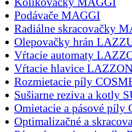
Kolikovačky MAGGI
Podávače MAGGI
Radiálne skracovačky 
Olepovačky hrán LAZZ
Vŕtacie automaty LAZ
Vŕtacie hlavice LAZZ
Rozmietacie píly COSM
Sušiarne reziva a kotly
Omietacie a pásové pí
Optimalizačné a skraco