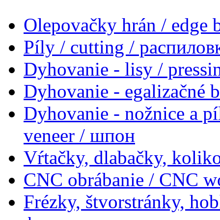
Olepovačky hrán / edge
Píly / cutting / распилов
Dyhovanie - lisy / press
Dyhovanie - egalizačné 
Dyhovanie - nožnice a pí
veneer / шпон
Vŕtačky, dlabačky, koliko
CNC obrábanie / CNC w
Frézky, štvorstránky, ho