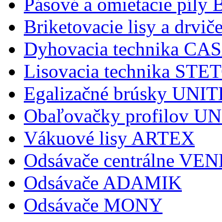
Pásové a omietacie pí
Briketovacie lisy a dr
Dyhovacia technika C
Lisovacia technika STE
Egalizačné brúsky UNI
Obaľovačky profilov 
Vákuové lisy ARTEX
Odsávače centrálne V
Odsávače ADAMIK
Odsávače MONY