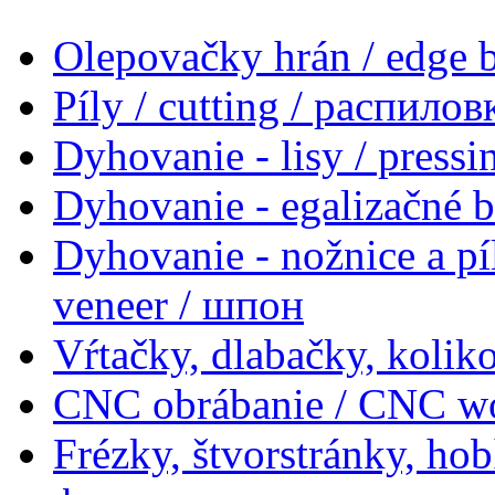
Olepovačky hrán / edge
Píly / cutting / распилов
Dyhovanie - lisy / press
Dyhovanie - egalizačné 
Dyhovanie - nožnice a pí
veneer / шпон
Vŕtačky, dlabačky, koliko
CNC obrábanie / CNC w
Frézky, štvorstránky, ho