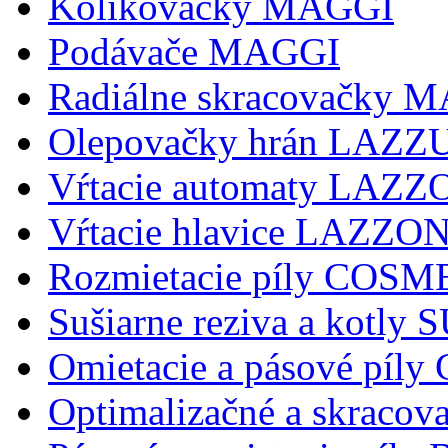
Kolikovačky MAGGI
Podávače MAGGI
Radiálne skracovačky 
Olepovačky hrán LAZZ
Vŕtacie automaty LAZ
Vŕtacie hlavice LAZZ
Rozmietacie píly COSM
Sušiarne reziva a kotly
Omietacie a pásové pí
Optimalizačné a skraco