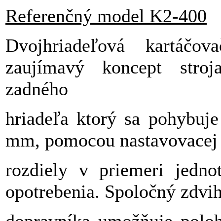
Referenčný model K2-400
Dvojhriadeľová kartáčo
zaujímavý koncept stro
zadného
hriadeľa ktorý sa pohybuj
mm, pomocou nastavovacej s
rozdiely v priemeri jedno
opotrebenia. Spoločný zdvih
dopravníka umožňuje poloh