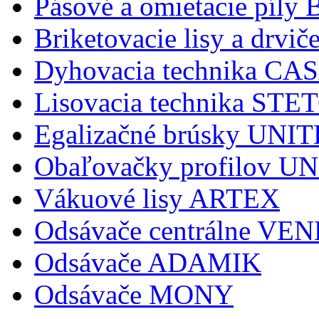
Pásové a omietacie pí
Briketovacie lisy a dr
Dyhovacia technika C
Lisovacia technika STE
Egalizačné brúsky UNI
Obaľovačky profilov 
Vákuové lisy ARTEX
Odsávače centrálne V
Odsávače ADAMIK
Odsávače MONY