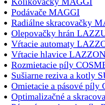
Kolikovačky MAGGI
Podávače MAGGI
Radiálne skracovačky 
Olepovačky hrán LAZZ
Vŕtacie automaty LAZ
Vŕtacie hlavice LAZZ
Rozmietacie píly COSM
Sušiarne reziva a kotly
Omietacie a pásové pí
Optimalizačné a skraco