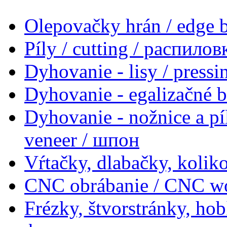
Olepovačky hrán / edge
Píly / cutting / распилов
Dyhovanie - lisy / press
Dyhovanie - egalizačné 
Dyhovanie - nožnice a pí
veneer / шпон
Vŕtačky, dlabačky, koliko
CNC obrábanie / CNC w
Frézky, štvorstránky, ho