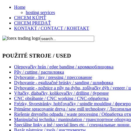
Home
hosting services
CHCEM KÚPIŤ
CHCEM PREDAŤ
KONTAKT / CONTACT / КОНТАКТ
POUŽITÉ STROJE / USED
Olepovačky hrán / edge banding / кромкооблицовкa
Píly / cutting / распиловка
Dyhovanie - lisy / pressing / прессование
Dyhovanie - egalizačné brúsky / sanding / шлифовка
Dyhovanie - nožnice a píly na dyhu, zošívačky dýh / veneer /
Vŕtačky, dlabačky, kolikovačky / drilling / бурение
CNC obrábanie / CNC working / CNC-обработка
Frézky, štvorstránky, hobľovačky / spindle moulding / фрезер
Primárne spracovanie dreva / saw mill technology / Лесопил
Riešenie drevného odpadu / waste processing / Обработка от
Manipulačná technika / manipulation / транспортное оборуд
Špeciálne linky a iné / special lines etc. / специальные линии 
Bazár nástrojov / tools / инструменты