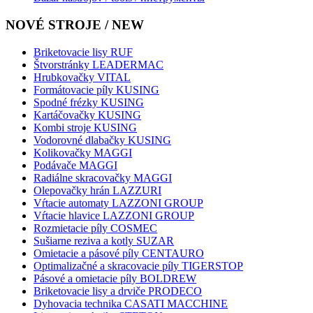
NOVÉ STROJE / NEW
Briketovacie lisy RUF
Štvorstránky LEADERMAC
Hrubkovačky VITAL
Formátovacie píly KUSING
Spodné frézky KUSING
Kartáčovačky KUSING
Kombi stroje KUSING
Vodorovné dlabačky KUSING
Kolikovačky MAGGI
Podávače MAGGI
Radiálne skracovačky MAGGI
Olepovačky hrán LAZZURI
Vŕtacie automaty LAZZONI GROUP
Vŕtacie hlavice LAZZONI GROUP
Rozmietacie píly COSMEC
Sušiarne reziva a kotly SUZAR
Omietacie a pásové píly CENTAURO
Optimalizačné a skracovacie píly TIGERSTOP
Pásové a omietacie píly BOLDREW
Briketovacie lisy a drviče PRODECO
Dyhovacia technika CASATI MACCHINE