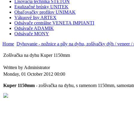
Lisovacia technika STETON
Egalizačné brúsky UNITEK
Obaľovačky profilov UNIMAK
Vákuové lisy ARTEX
Odsávače centrálne VENETA IMPIANTI
Odsávače ADAMIK
Odsávače MONY
Home
Dyhovanie - nožnice a píly na dyhu, zošívačky dýh / veneer 
Zošívačka na dyhu Kuper 1150mm
Written by Administrator
Monday, 01 October 2012 00:00
Kuper 1150mm
- zošívačka na dyhu, s ramenom 1150mm, samostatný