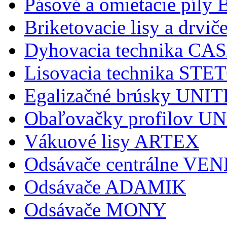
Pásové a omietacie pí
Briketovacie lisy a dr
Dyhovacia technika C
Lisovacia technika STE
Egalizačné brúsky UNI
Obaľovačky profilov 
Vákuové lisy ARTEX
Odsávače centrálne V
Odsávače ADAMIK
Odsávače MONY