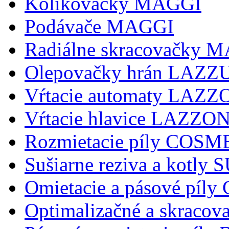
Kolikovačky MAGGI
Podávače MAGGI
Radiálne skracovačky 
Olepovačky hrán LAZZ
Vŕtacie automaty LAZ
Vŕtacie hlavice LAZZ
Rozmietacie píly COSM
Sušiarne reziva a kotly
Omietacie a pásové pí
Optimalizačné a skraco