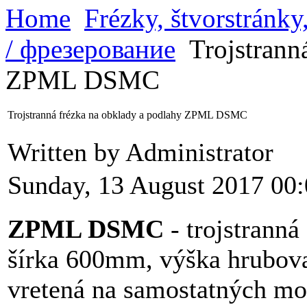
Home
Frézky, štvorstránk
/ фрезерование
Trojstrann
ZPML DSMC
Trojstranná frézka na obklady a podlahy ZPML DSMC
Written by Administrator
Sunday, 13 August 2017 00
ZPML DSMC
- trojstrann
šírka 600mm, výška hrubov
vretená na samostatných mo