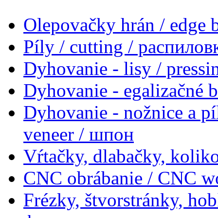
Olepovačky hrán / edge
Píly / cutting / распилов
Dyhovanie - lisy / press
Dyhovanie - egalizačné 
Dyhovanie - nožnice a pí
veneer / шпон
Vŕtačky, dlabačky, koliko
CNC obrábanie / CNC w
Frézky, štvorstránky, ho