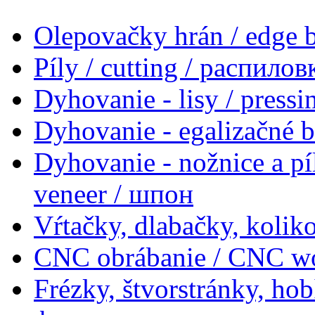
Olepovačky hrán / edge
Píly / cutting / распилов
Dyhovanie - lisy / press
Dyhovanie - egalizačné 
Dyhovanie - nožnice a pí
veneer / шпон
Vŕtačky, dlabačky, koliko
CNC obrábanie / CNC w
Frézky, štvorstránky, ho