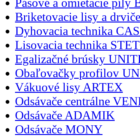
Pásové a omietacie pí
Briketovacie lisy a dr
Dyhovacia technika C
Lisovacia technika STE
Egalizačné brúsky UNI
Obaľovačky profilov 
Vákuové lisy ARTEX
Odsávače centrálne V
Odsávače ADAMIK
Odsávače MONY