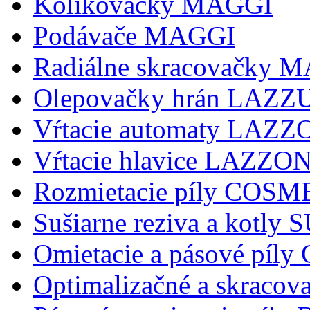
Kolikovačky MAGGI
Podávače MAGGI
Radiálne skracovačky 
Olepovačky hrán LAZZ
Vŕtacie automaty LAZ
Vŕtacie hlavice LAZZ
Rozmietacie píly COSM
Sušiarne reziva a kotly
Omietacie a pásové pí
Optimalizačné a skraco