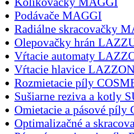
Kolikovačky MAGGI
Podávače MAGGI
Radiálne skracovačky 
Olepovačky hrán LAZZ
Vŕtacie automaty LAZ
Vŕtacie hlavice LAZZ
Rozmietacie píly COSM
Sušiarne reziva a kotly
Omietacie a pásové pí
Optimalizačné a skraco