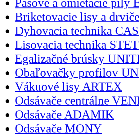
Pásové a omietacie pí
Briketovacie lisy a dr
Dyhovacia technika C
Lisovacia technika STE
Egalizačné brúsky UNI
Obaľovačky profilov 
Vákuové lisy ARTEX
Odsávače centrálne V
Odsávače ADAMIK
Odsávače MONY