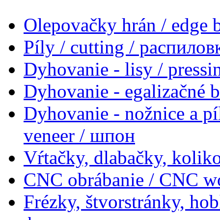
Olepovačky hrán / edge
Píly / cutting / распилов
Dyhovanie - lisy / press
Dyhovanie - egalizačné 
Dyhovanie - nožnice a pí
veneer / шпон
Vŕtačky, dlabačky, koliko
CNC obrábanie / CNC w
Frézky, štvorstránky, ho