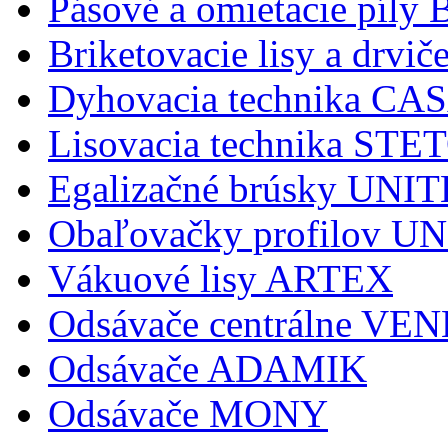
Pásové a omietacie pí
Briketovacie lisy a dr
Dyhovacia technika C
Lisovacia technika STE
Egalizačné brúsky UNI
Obaľovačky profilov 
Vákuové lisy ARTEX
Odsávače centrálne V
Odsávače ADAMIK
Odsávače MONY