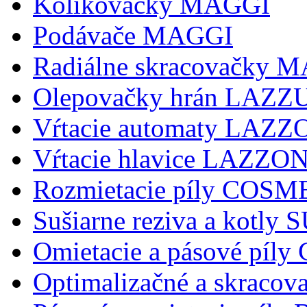
Kolikovačky MAGGI
Podávače MAGGI
Radiálne skracovačky 
Olepovačky hrán LAZZ
Vŕtacie automaty LAZ
Vŕtacie hlavice LAZZ
Rozmietacie píly COSM
Sušiarne reziva a kotly
Omietacie a pásové pí
Optimalizačné a skraco