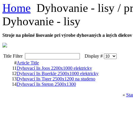
Home
Dyhovanie - lisy / p
Dyhovanie - lisy
Stroje na plošné lisovanie pri výrobe dyhovaných a iných dielcov
Title Filter
Display #
#
Article Title
11
Dyhovací lis Joos 2200x1000 elektricky
12
Dyhovací lis Buerkle 2500x1000 elektricky
13
Dyhovací lis Tiger 2500x1200 na studeno
14
Dyhovací lis Steton 2500x1300
«
Star