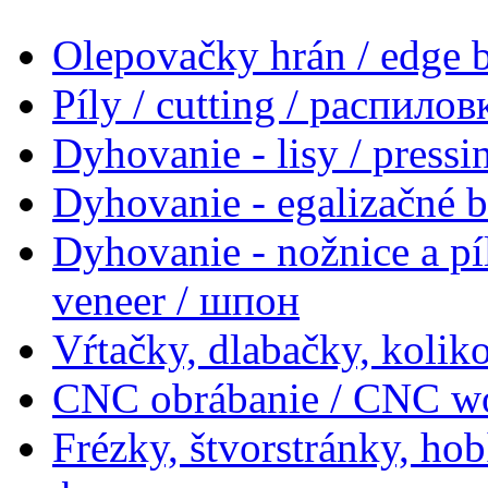
Olepovačky hrán / edge
Píly / cutting / распилов
Dyhovanie - lisy / press
Dyhovanie - egalizačné 
Dyhovanie - nožnice a pí
veneer / шпон
Vŕtačky, dlabačky, koliko
CNC obrábanie / CNC w
Frézky, štvorstránky, ho