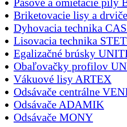
Pásové a omietacie pí
Briketovacie lisy a dr
Dyhovacia technika C
Lisovacia technika STE
Egalizačné brúsky UNI
Obaľovačky profilov 
Vákuové lisy ARTEX
Odsávače centrálne V
Odsávače ADAMIK
Odsávače MONY