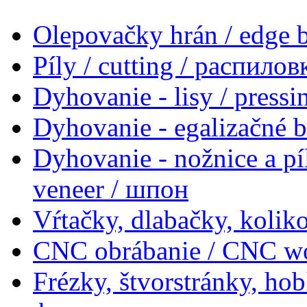
Olepovačky hrán / edge
Píly / cutting / распилов
Dyhovanie - lisy / press
Dyhovanie - egalizačné 
Dyhovanie - nožnice a pí
veneer / шпон
Vŕtačky, dlabačky, koliko
CNC obrábanie / CNC w
Frézky, štvorstránky, ho