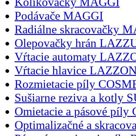
Kolikovačky MAGGI
Podávače MAGGI
Radiálne skracovačky 
Olepovačky hrán LAZZ
Vŕtacie automaty LAZ
Vŕtacie hlavice LAZZ
Rozmietacie píly COSM
Sušiarne reziva a kotly
Omietacie a pásové pí
Optimalizačné a skraco